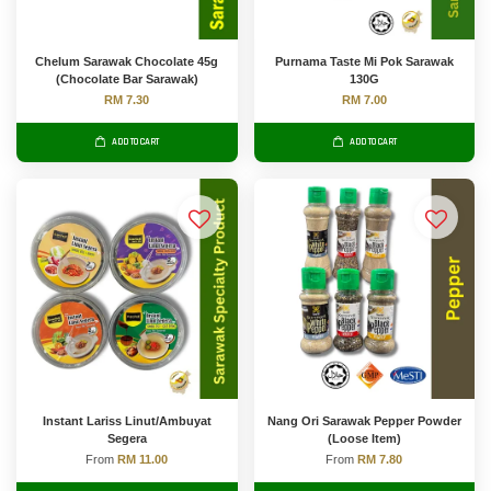
Chelum Sarawak Chocolate 45g
Purnama Taste Mi Pok Sarawak
(Chocolate Bar Sarawak)
130G
RM 7.30
RM 7.00
ADD TO CART
ADD TO CART
Instant Lariss Linut/Ambuyat
Nang Ori Sarawak Pepper Powder
Segera
(Loose Item)
From
RM 11.00
From
RM 7.80