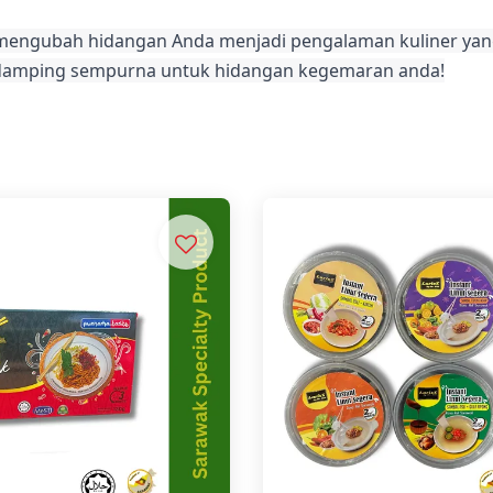
 mengubah hidangan Anda menjadi pengalaman kuliner yang 
endamping sempurna untuk hidangan kegemaran anda!