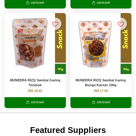
ADD TO CART
ADD TO CART
MUNEERA RIZQ Sambal Garing
MUNEERA RIZQ Sambal Garing
Terubuk
Bunga Kantan 100g
RM 19.50
RM 17.50
ADD TO CART
ADD TO CART
Featured Suppliers